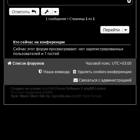
В
е
р
Ответить
н
у
1 сообщение • Страница
1
из
1
т
ь
Перейти
с
я
к
Кто сейчас на конференции
н
а
Сейчас этот форум просматривают: нет зарегистрированных
ч
пользователей и 7 гостей
а
л
Список форумов
Часовой пояс:
UTC+03:00
у
Наша команда
Удалить cookies конференции
Связаться с администрацией
Создано на основе
phpBB
® Forum Software © phpBB Limited
Русская поддержка phpBB
Style: Black-Silver-Slim by Joyce&Luna
phpBB-Style-Design