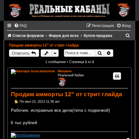
FAQ
Регистрация
Вход
П
Список форумов
Форум для всех
Купля-продажа
о
Продам амморты 12" от стрит глайда
и
Поиск
Расширенный
Ответить
с
1 сообщение • Страница
1
из
1
к
Мишаня
Реальный Кабан
Продам амморты 12" от стрит глайда
С
Пн июл 22, 2013 11:36 am
о
о
Рабочие, исправные все дела(типа с подкачкой)
б
щ
е
6 тыс рублей
н
и
е