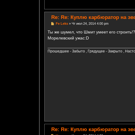
и
е
Re: Re: Куплю карбюратор на эв
С
Fe Leks
»
Чт июл 24, 2014 4:00 pm
о
о
Ты же шумел, что Шмит умеет его строить!?
б
Морелевский ужас:D
щ
е
н
и
Прошедшее - Забыто , Грядущее - Закрыто , Насто
е
Re: Re: Куплю карбюратор на эв