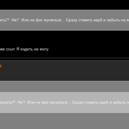
ть!? Не? Или не фиг мучаться... Сразу ставить карб и забыть на в
же ссыт. Я ездить не могу.
о
троить!? Не? Или не фиг мучаться... Сразу ставить карб и забыть 