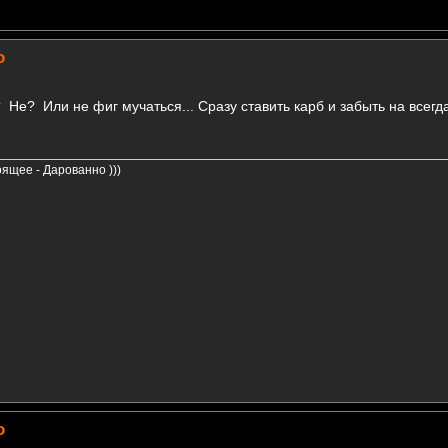
о
 Не? Или не фиг мучаться... Сразу ставить карб и забыть на всегда
ящее - Дарованно )))
о