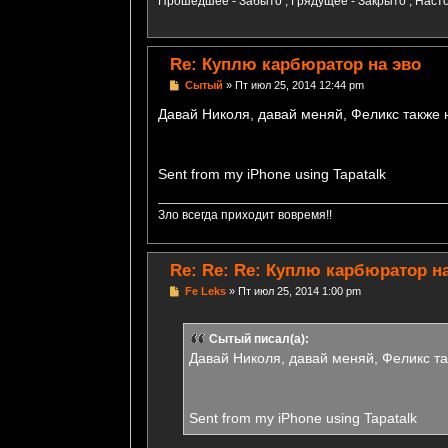
Прошедшее - Забыто , Грядущее - Закрыто , Насто
Re: Куплю карбюратор на эво
С
Сытый
»
Пт июл 25, 2014 12:44 pm
о
о
Давай Николя, давай меняй, Феликс также 
б
щ
е
н
Sent from my iPhone using Tapatalk
и
е
Зло всегда приходит вовремя!!
Re: Re: Re: Куплю карбюратор н
С
Fe Leks
»
Пт июл 25, 2014 1:00 pm
о
о
б
Сытый писал(а):
щ
е
Давай Николя, давай меняй, Феликс та
н
и
е
Sent from my iPhone using Tapatalk