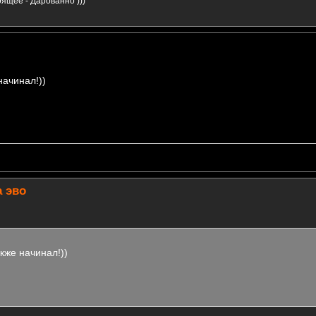
ящее - Дарованно )))
начинал!))
а эво
кже начинал!))