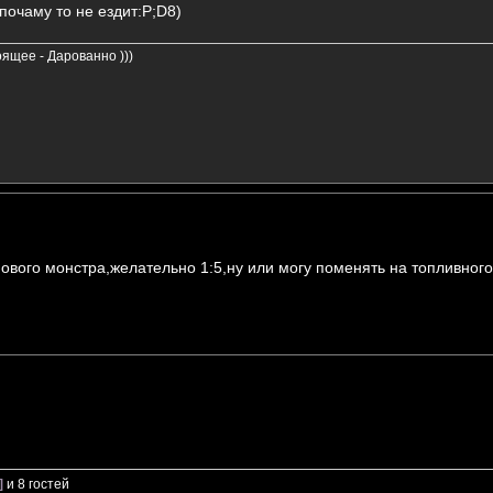
 почаму то не ездит:P;D8)
ящее - Дарованно )))
вого монстра,желательно 1:5,ну или могу поменять на топливного
]
и 8 гостей