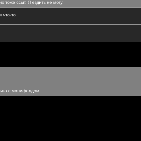
х тоже ссыт. Я ездить не могу.
 что-то
льно с манифолдом.