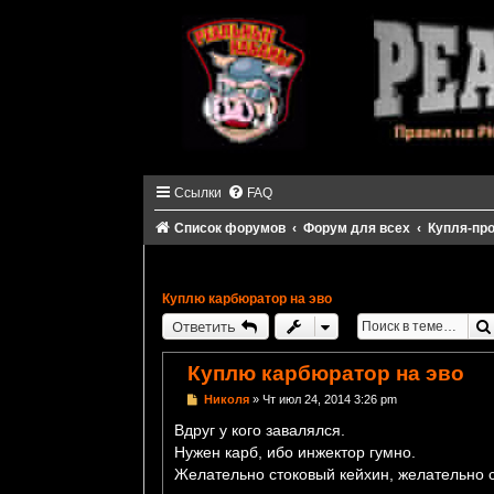
Ссылки
FAQ
Список форумов
Форум для всех
Купля-пр
Куплю карбюратор на эво
Ответить
Куплю карбюратор на эво
С
Николя
»
Чт июл 24, 2014 3:26 pm
о
о
Вдруг у кого завалялся.
б
Нужен карб, ибо инжектор гумно.
щ
е
Желательно стоковый кейхин, желательно
н