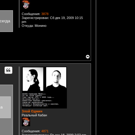
т
ь
с
Сообщения:
3878
я
Зарегистрирован:
Сб дек 19, 2009 10:15
к
сегда
pm
н
Откуда:
Монино
а
ч
а
л
у
В
е
р
н
у
т
ь
с
я
к
н
а
ч
на
а
Злой Одмин
л
Реальный Кабан
у
Сообщения:
4871