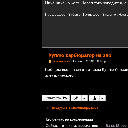
Ничё ничё - у кого Шовел тока заводится, а
Прошедшее - Забыто , Грядущее - Закрыто , Насто
Куплю карбюратор на эво
С
bassmasss
»
Вс июн 12, 2016 6:16 pm
о
о
Вобщем все в названии темы Куплю бензино
б
электрического
щ
е
н
и
е
Ответить
Вернуться в «Купля-продажа»
Кто сейчас на конференции
Сейчас этот форум просматривают:
Baidu [Spider