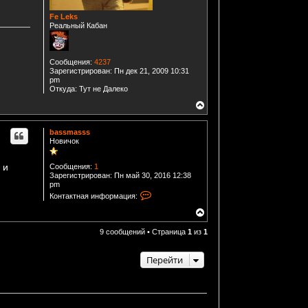
Fe Leks
Реальный Кабан
Сообщения:
4237
Зарегистрирован:
Пн дек 21, 2009 10:31
pm
Откуда:
Тут не Далеко
В
е
р
bassmasss
н
Новичок
у
т
ь
 и
Сообщения:
1
с
Зарегистрирован:
Пн май 30, 2016 12:38
я
pm
к
К
Контактная информация:
н
о
а
н
В
т
ч
е
а
а
р
9 сообщений • Страница
1
из
1
к
л
н
т
у
у
н
Перейти
т
а
ь
я
с
и
я
н
к
ф
н