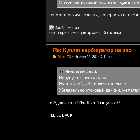
Я твои магистрали поставил, одна из ни
по мастерским позвони, наверняка валяется
секта приверженцев архаичной техники
Re: Куплю карбюратор на эво
С
Макс 73
»
Чт июл 24, 2014 7:11 pm
о
о
б
Николя писал(а):
щ
е
Вдруг у кого завалялся.
н
Нужен карб, ибо инжектор гумно.
и
е
Желательно стоковый кейхин, желате
У Адвоката с ЧФа был. Тыщи за 3!
I'LL BE BACK!