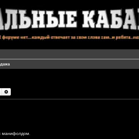
одажа
Поиск
Расширенный поиск
 с манифолдом.