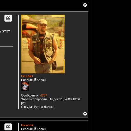
В
е
р
н
у
т
ь
 этот
с
я
к
н
а
ч
а
л
у
Fe Leks
Реальный Кабан
Сообщения:
4237
Зарегистрирован:
Пн дек 21, 2009 10:31
pm
Откуда:
Тут не Далеко
В
е
р
Николя
н
Реальный Кабан
у