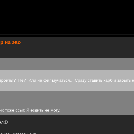
р на эво
троить!? Не? Или не фиг мучаться... Сразу ставить карб и забыть 
х тоже ссыт. Я ездить не могу.
ал;D