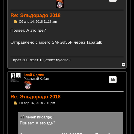
т
ь
с
Re: Эльдорадо 2018
я
к
С
Сб апр 14, 2018 11:18 am
н
о
а
о
Привет. А это где?
б
ч
щ
а
е
л
Отправлено с моего SM-G935F через Tapatalk
н
у
и
е
...прёт 200, жрет 10, стоит муллион...
В
е
р
Злой Одмин
н
Реальный Кабан
у
т
ь
с
Re: Эльдорадо 2018
я
к
С
Пн апр 16, 2018 2:11 pm
н
о
а
о
б
ч
4e4en писал(а):
щ
а
е
л
Привет. А это где?
н
у
и
е