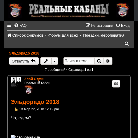
FAQ
Регистрация
Вход
Список форумов
Форум для всех
Поездки, мероприятия
П
о
Эльдорадо 2018
и
Поиск
Расширенный
Ответить
с
7 сообщений • Страница
1
из
1
к
Злой Одмин
Реальный Кабан
Эльдорадо 2018
С
Чт мар 22, 2018 12:12 pm
о
о
Чо, едем?
б
щ
е
н
и