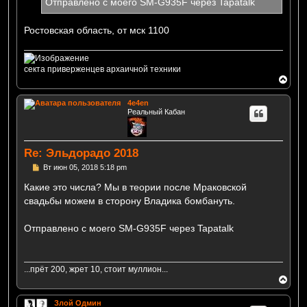
Отправлено с моего SM-G935F через Tapatalk
Ростовская область, от мск 1100
секта приверженцев архаичной техники
В
е
р
4e4en
н
Реальный Кабан
у
т
ь
с
Re: Эльдорадо 2018
я
к
С
Вт июн 05, 2018 5:18 pm
н
о
а
о
Какие это числа? Мы в теории после Мраковской
б
ч
свадьбы можем в сторону Владика бомбануть.
щ
а
е
л
н
у
Отправлено с моего SM-G935F через Tapatalk
и
е
...прёт 200, жрет 10, стоит муллион...
В
е
р
Злой Одмин