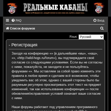
FAQ
Вход
П
Список форумов
о
Язык:
и
- Регистрация
с
Заходя на конференцию «» (в дальнейшем «мы», «наш»,
к
«», «http://wild-hogs.ru/forum»), вы подтверждаете своё
согласие со следующими условиями. Если вы не согласны
с ними, пожалуйста, не заходите и не пользуйтесь
форумами «». Мы оставляем за собой право изменять эти
правила в любое время и сделаем всё возможное, чтобы
уведомить вас об этом, однако с вашей стороны было бы
разумным регулярно просматривать этот текст на предмет
изменений, так как использование конференции «» после
обновления/исправления условий означает ваше согласие
с ними.
Наши форумы работают под управлением программного