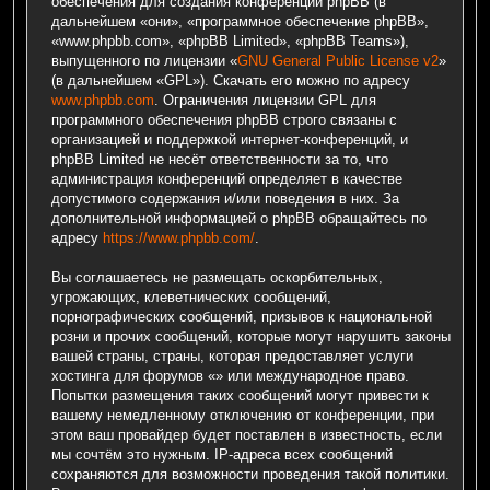
обеспечения для создания конференций phpBB (в
дальнейшем «они», «программное обеспечение phpBB»,
«www.phpbb.com», «phpBB Limited», «phpBB Teams»),
выпущенного по лицензии «
GNU General Public License v2
»
(в дальнейшем «GPL»). Скачать его можно по адресу
www.phpbb.com
. Ограничения лицензии GPL для
программного обеспечения phpBB строго связаны с
организацией и поддержкой интернет-конференций, и
phpBB Limited не несёт ответственности за то, что
администрация конференций определяет в качестве
допустимого содержания и/или поведения в них. За
дополнительной информацией о phpBB обращайтесь по
адресу
https://www.phpbb.com/
.
Вы соглашаетесь не размещать оскорбительных,
угрожающих, клеветнических сообщений,
порнографических сообщений, призывов к национальной
розни и прочих сообщений, которые могут нарушить законы
вашей страны, страны, которая предоставляет услуги
хостинга для форумов «» или международное право.
Попытки размещения таких сообщений могут привести к
вашему немедленному отключению от конференции, при
этом ваш провайдер будет поставлен в известность, если
мы сочтём это нужным. IP-адреса всех сообщений
сохраняются для возможности проведения такой политики.