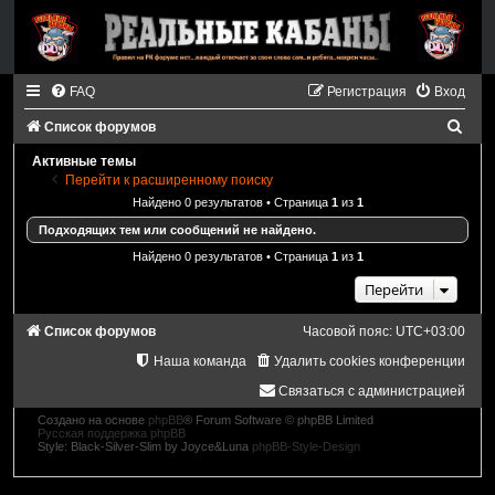
FAQ
Регистрация
Вход
П
Список форумов
о
Активные темы
Перейти к расширенному поиску
и
Найдено 0 результатов • Страница
1
из
1
с
Подходящих тем или сообщений не найдено.
к
Найдено 0 результатов • Страница
1
из
1
Перейти
Список форумов
Часовой пояс:
UTC+03:00
Наша команда
Удалить cookies конференции
Связаться с администрацией
Создано на основе
phpBB
® Forum Software © phpBB Limited
Русская поддержка phpBB
Style: Black-Silver-Slim by Joyce&Luna
phpBB-Style-Design